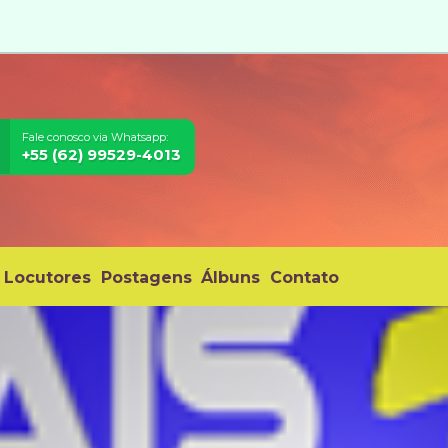
Fale conosco via Whatsapp:
+55 (62) 99529-4013
Locutores
Postagens
Álbuns
Contato